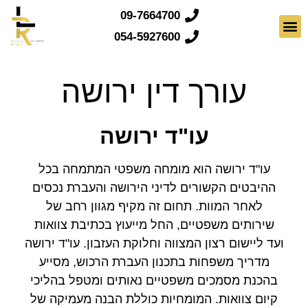
09-7664700
054-5927600
צרו קשר
דף הבית
משפחה וגישור
צוואות וירושות
עורך דין ירושה
עו"ד ירושה
עו"ד ירושה
הוא מומחה משפטי המתמחה בכל
ההיבטים הקשורים לדיני הירושה והעברת נכסים
לאחר המוות. תחום זה מקיף מגוון רחב של
שירותים משפטיים, החל מייעוץ בכתיבת צוואות
ועד ליישום רצון המצווה וחלוקת העזבון. עו"ד ירושה
מדריך משפחות בתכנון העברת הרכוש, מסייע
בהכנת מסמכים משפטיים נאותים ומטפל בהליכי
קיום צוואות. המומחיות כוללת הבנה מעמיקה של