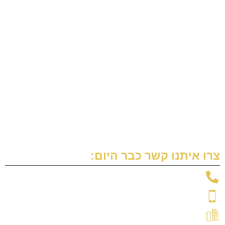
כללי החיסיון בעריכת הצוואה
זיוף צוואה
הסכם יחסי ממון שלא אושר
הסתלקות מירושה
הוראת מוטבים בלתי חוזרת
הורשת חשבון בנק
צרו איתנו קשר כבר היום:
טלפון: 09-7664700
נייד: 054-592-7600
פקס: 09-7664800