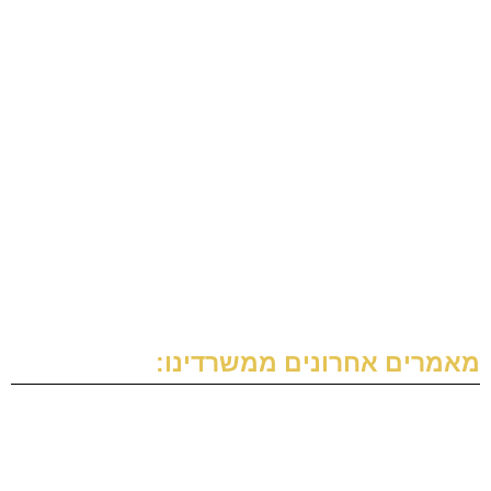
דף הבית
אודות
עורך דין ירושה
גירושין
משפחה וגישור
מאמרים
צרו קשר
מאמרים אחרונים ממשרדינו:
עשיית צוואה
מהו "המדור הספציפי"?