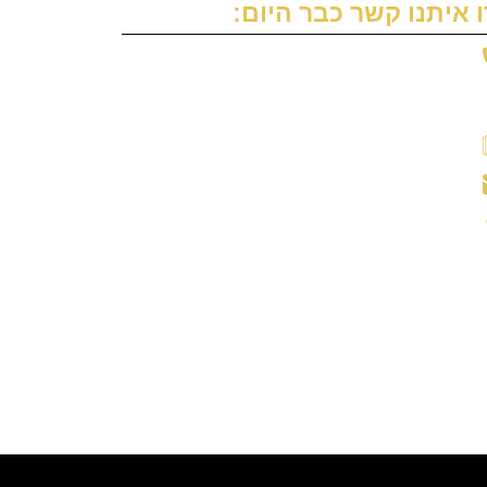
 איתנו קשר כבר היום:
טלפון: 09-7664700
נייד: 054-592-7600
פקס: 09-7664800
דוא"ל: lior@razlior-law.com
כתובת: האורזים 2, נתניה, 4201233