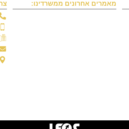
מאמרים אחרונים ממשרדינו:
צרו
עשיית צוואה
מהו "המדור הספציפי"?
כללי החיסיון בעריכת הצוואה
זיוף צוואה
הסכם יחסי ממון שלא אושר
הסתלקות מירושה
הוראת מוטבים בלתי חוזרת
הורשת חשבון בנק