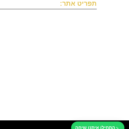
תפריט אתר:
דף הבית
אודות
עורך דין ירושה
גירושין
משפחה וגישור
מאמרים
צרו קשר
התחילו איתנו שיחה