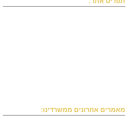
תפריט אתר:
דף הבית
אודות
עורך דין ירושה
גירושין
משפחה וגישור
מאמרים
צרו קשר
מאמרים אחרונים ממשרדינו:
עשיית צוואה