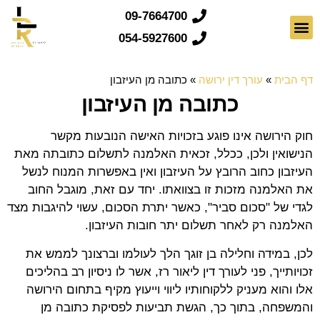
09-7664700
054-5927600
צרו קשר
דף הבית
משפחה וגישור
צוואות וירושות
דף הבית
»
עורך דין ירושה
»
כתובה מן העיזבון
כתובה מן העיזבון
חוק הירושה אינו פוגע בזכויות האישה הנובעות מקשר
הנישואין ולכן, ככלל, זכאית האלמנה לתשלום כתובתה מאת
העיזבון כחוב הרובץ על העיזבון ואין באפשרות המנוח לנשל
את האלמנה מזכות זו בצוואתו. יחד עם זאת, מוגבל החוב
לגדי של "סכום סביר", כאשר יתרת הסכום, עשוי להיגבות מצד
האלמנה רק לאחר תשלום יתר חובות העיזבון.
​לכן, במידה וחלילה בן זוגך הלך לעולמו וברצונך לממש את
זכויותייך, פני לעורך דין ליאור רז, אשר לו ניסיון רב בהליכים
אלו והוא מעניק ללקוחותיו ליווי וייעוץ מקיף בתחום הירושה
והמשפחה, בתוך כך, הגשת תביעות לפסיקת כתובה מן