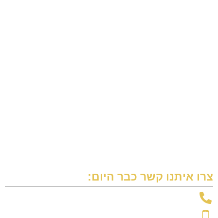
מהו "המדור הספציפי"?
כללי החיסיון בעריכת הצוואה
זיוף צוואה
הסכם יחסי ממון שלא אושר
הסתלקות מירושה
הוראת מוטבים בלתי חוזרת
הורשת חשבון בנק
צרו איתנו קשר כבר היום:
טלפון: 09-7664700
נייד: 054-592-7600